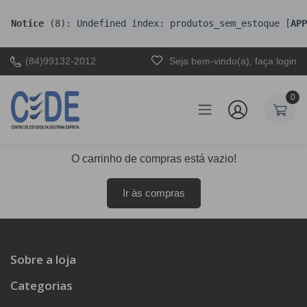
Notice
 (8)
: Undefined index: produtos_sem_estoque [
APP
(84)99132-2012
Seja bem-vindo(a), faça login
0
O carrinho de compras está vazio!
Ir às compras
Sobre a loja
Categorias