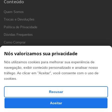
Conteúdo
Quem Somos
Trocas e Devoluções
Política de Privacidade
Dúvidas Frequentes
Como Comprar
Fale Conosco
Nós valorizamos sua privacidade
Siga-nos
Nós utilizamos cookies para melhorar sua experiência de
navegação, exibir conteúdo personalizado e analisar nosso
tráfego. Ao clicar em "Aceitar", você consente com o uso de
Segurança
cookies.
Recusar
CEDE - CNPJ: 04.242.556/0001-45 © Todos os direitos
Aceitar
reservados. 2026
Loja criada em